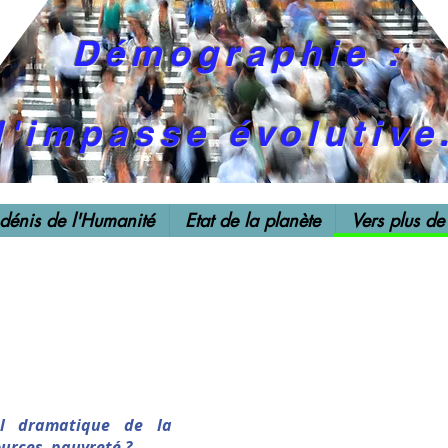
Démographie :
l'impasse évolutive
 dénis de l'Humanité
Etat de la planète
Vers plus de
ul dramatique de la
urces, pauvreté ?