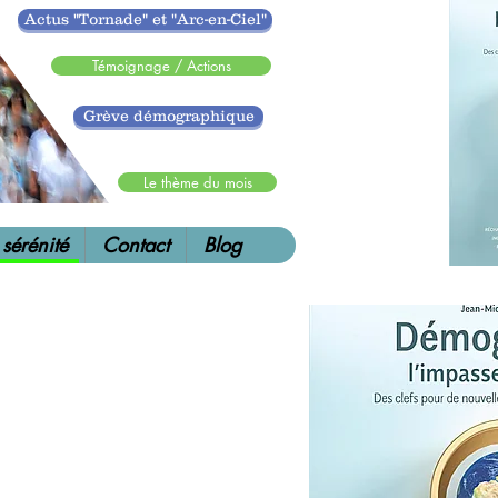
Actus "Tornade" et "Arc-en-Ciel"
Témoignage / Actions
Grève démographique
.
Le thème du mois
 sérénité
Contact
Blog