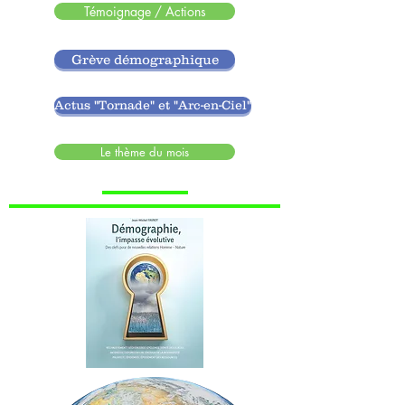
Témoignage / Actions
Grève démographique
Actus "Tornade" et "Arc-en-Ciel"
Le thème du mois