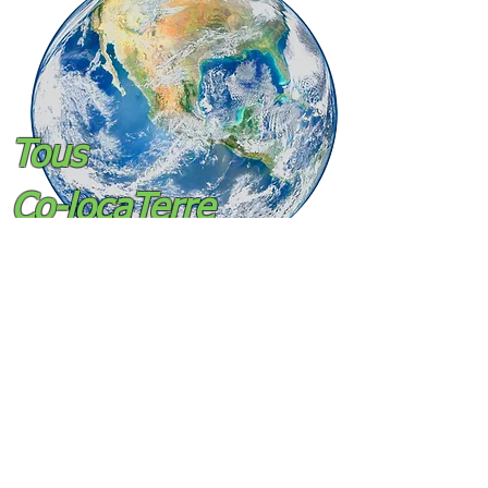
Tous
Co-locaTerre
Blog
jean-michel
11 févr. 2021
1 min de lecture
Jean Castex a eu une révélation
Jean Castex a eu une révélation ce 10 février 2021