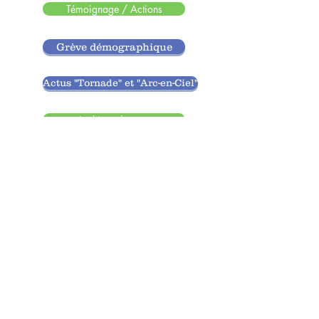
Témoignage / Actions
Grève démographique
Actus "Tornade" et "Arc-en-Ciel"
Le thème du mois