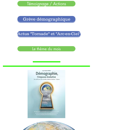
Témoignage / Actions
Grève démographique
Actus "Tornade" et "Arc-en-Ciel"
Le thème du mois