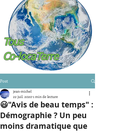
Tous
Co-locaTerre
Post
jean-michel
22 juil. 2020
1 min de lecture
😃"Avis de beau temps" :
Démographie ? Un peu
moins dramatique que