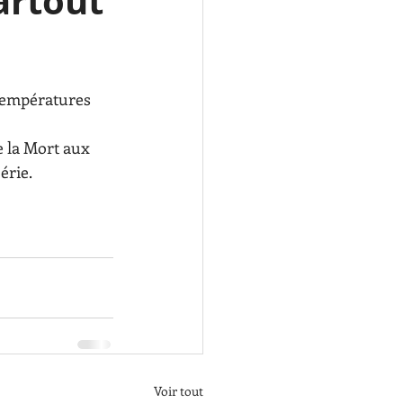
artout
températures 
e la Mort aux 
érie.
Voir tout