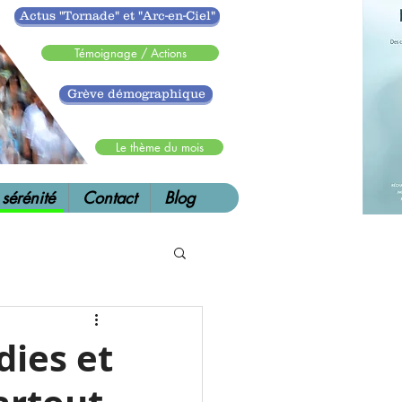
Actus "Tornade" et "Arc-en-Ciel"
Témoignage / Actions
Grève démographique
.
Le thème du mois
 sérénité
Contact
Blog
dies et