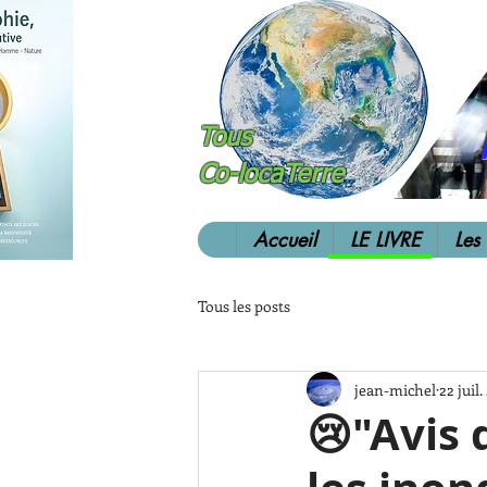
Tous
Co-locaTerre
Accueil
LE LIVRE
Les
Tous les posts
jean-michel
22 juil
😢"Avis 