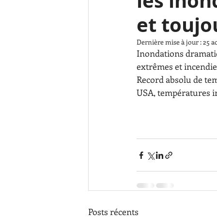
les ino
et toujo
Dernière mise à jour :
25 a
Inondations dramatiq
extrêmes et incendies
Record absolu de tem
USA, températures in
Posts récents