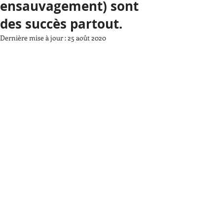
ensauvagement) sont
des succès partout.
Dernière mise à jour :
25 août 2020
Les expériences de ré-ensauvagement 
et de mise en place d'espaces en Libre 
Evolution tendent à se généraliser ( 
Grande-Bretagne, France, Pays-Bas, 
Portugal, Espagne, Allemagne, 
Roumanie....). A chaque fois le succès 
est au rendez-vous avec une 
progression spectaculaire le la 
biodiversité, tant en nombre d'espèces 
qu'en nombre d'individus. 
Nous consacrerons un sujet de mois à 
ce thème bientôt.