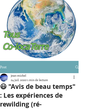
Tous
Co-locaTerre
Post
jean-michel
24 juil. 2020
1 min de lecture
😃 "Avis de beau temps"
: Les expériences de
rewilding (ré-