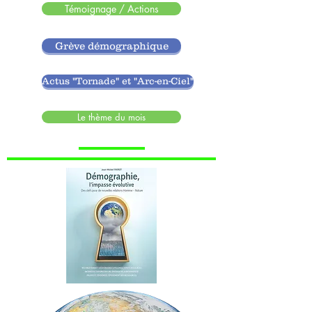
Témoignage / Actions
Grève démographique
Actus "Tornade" et "Arc-en-Ciel"
Le thème du mois