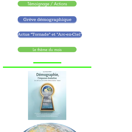
Témoignage / Actions
Grève démographique
Actus "Tornade" et "Arc-en-Ciel"
Le thème du mois