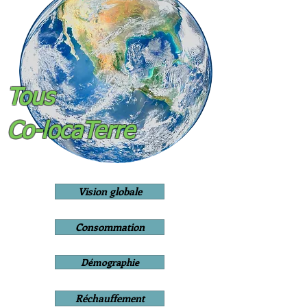
Tous
Co-locaTerre
Vision globale
Consommation
Démographie
Réchauffement