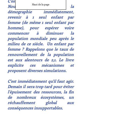
C'est un vrai "supertanker".
Haut de la page
Nous devons freiner la
démographie immédiatement,
revenir à 1 seul enfant par
femme (de même 1 seul enfant par
homme), pour espérer voire
commencer à diminuer la
population mondiale peu après le
milieu de ce siècle. Un enfant par
femme ? Rappelons que le taux de
renouvellement de la population
est aux alentours de 2,1. Le livre
explicite ces mécanismes et
proposent diverses simulations.
C'est immédiatement qu'il faut agir.
Demain il sera trop tard pour éviter
l'épuisement des ressources, la fin
de nombreux écosystèmes, un
réchauffement global aux
conséquences insupportables.