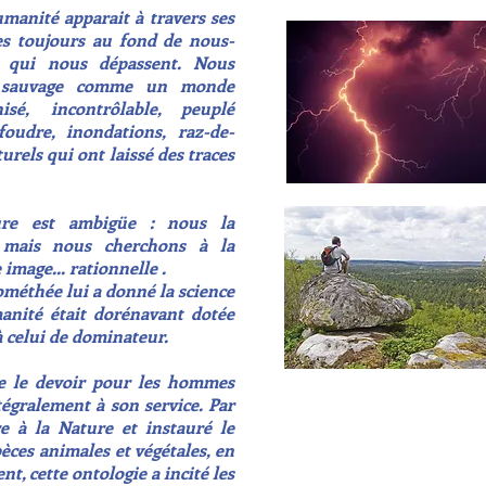
manité apparait à travers ses
s toujours au fond de nous-
s qui nous dépassent. Nous
e
sauvage
comme un monde
anisé,
incontrôlable
, peuplé
foudre, inondations, raz-de-
urels qui ont laissé des traces
ure est ambigüe : nous la
, mais nous
cherchons
à la
 image...
rationnelle
.
ométhée lui a donné la science
manité était dorénavant dotée
à celui de dominateur.
me le devoir pour les hommes
ntégralement à son service. Par
e à la Nature et instauré le
ces animales et végétales, en
t, cette ontologie a incité les