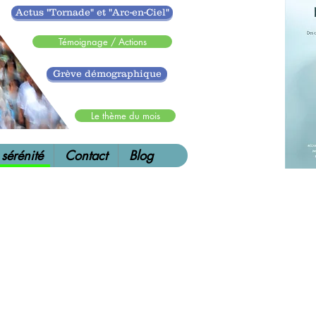
Actus "Tornade" et "Arc-en-Ciel"
Témoignage / Actions
Grève démographique
.
Le thème du mois
 sérénité
Contact
Blog