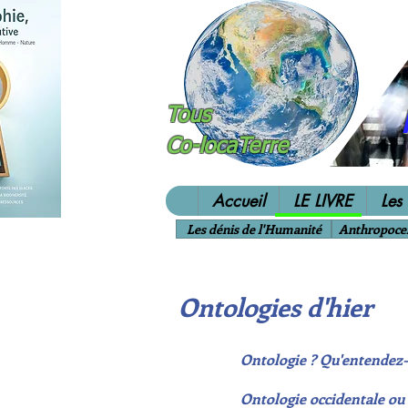
Tous
Co-locaTerre
Accueil
LE LIVRE
Les
Les dénis de l'Humanité
Anthropoce
Ontologies d'hier
Ontologie ? Qu'entendez-
Ontologie occidentale ou