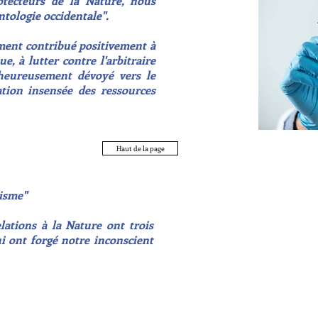
rotecteurs de la Nature, nous
ntologie occidentale".
ent contribué positivement à
e, à lutter contre l'arbitraire
lheureusement dévoyé vers le
ation insensée des ressources
Haut de la page
isme
"
ations à la Nature ont trois
ui ont forgé notre inconscient