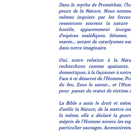
Dans le mythe de Prométhée, l'hu
peurs de la Nature. Nous somme
mêmes inquiets par les force
ressentons souvent la natur
hostile, apparemment inorg
d'espèces
maléfiques
. Séismes, 
marée... autant de cataclysmes nat
dans notre imaginaire.
Oui, notre relation à la Nat
recherchons comme apaisante
domestiquer, à la façonner à notre
Face à ce désarroi de l'Homme, Pr
du feu, Zeus le savoir... et l'Hu
pour passer du statut de victime 
La Bible a assis le droit et mê
d'avilir la Nature, de la mettre i
la même, elle a déclaré la guerr
mépris de l'Homme envers les espè
particulier sauvages. Accessoiremen